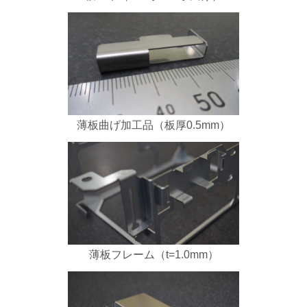
薄板曲げ加工品（板厚0.5mm）
薄板フレーム（t=1.0mm）