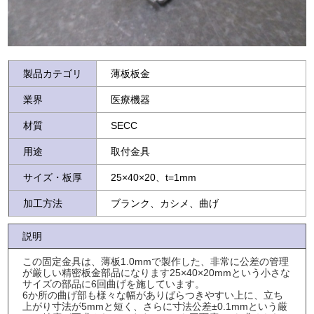
製品カテゴリ
薄板板金
業界
医療機器
材質
SECC
用途
取付金具
サイズ・板厚
25×40×20、t=1mm
加工方法
ブランク、カシメ、曲げ
説明
この固定金具は、薄板1.0mmで製作した、非常に公差の管理
が厳しい精密板金部品になります25×40×20mmという小さな
サイズの部品に6回曲げを施しています。
6か所の曲げ部も様々な幅がありばらつきやすい上に、立ち
上がり寸法が5mmと短く、さらに寸法公差±0.1mmという厳