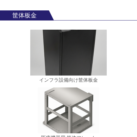
筐体板金
インフラ設備向け筐体板金