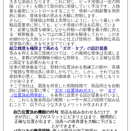
大きな原因となります。これに対し、ピッチ溶接は一定の間
隔（ピッチ）を開けて部分的に溶接していく手法です。入熱
量を厳密にコントロールすることで、母材への熱影響を局所
的に留め、筐体全体の歪みを大幅に抑制します。
さらに、「溶接痕は外観上支障ないように」という厳しい外
観品質要求に対しても、ピッチ溶接の手法を応用していま
す。必要な強度を確保しながら外観への影響を最小限に抑え
る「精密板金」ならではの加工技術を駆使しており、このき
め細やかな入熱コントロールと仕上げ技術が、最終的な高品
質塗装の美しさを引き立てています。
組立精度を極限まで高める「ダボ・タブ」の設計提案
歪みを抑える加工技術だけでは、この複雑な筐体は完成しま
せん。多数の内部棚板や細かな部材を、ズレなく正確な位置
に固定する必要があります。
従来の筐体板金では、部材の位置決めを熟練工の勘や、高価
で複雑な専用治具に依存しがちでした。しかし、それでは生
産効率が悪く、製品ごとの個体差（バラツキ）が生じるリス
クがあります。
そこで当社は、図面を拝見した初期段階で、部品同士を自動
的に正確な位置に導く「
ダボ（位置決めボス）
」や「
タブ
（位置決め用突起）
」を各所に設置する設計提案を行いまし
た。これらを板金部品の展開・レーザー加工の段階で組み込
むことで、以下のような大きなメリットが生まれます。
自己位置決め機能の付与
: 部品を組み合わせるだけで、ダ
ボが穴に、タブがスリットにピタリとはまり、物理的に
正確な位置が出ます。治具への依存度を大幅に下げるこ
とができます。
バラツキの徹底排除
: 個々の部品の加工精度が、そのまま