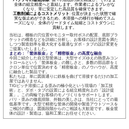
全体の組立精度へと直結します。作業者によるブレがな
くなり、常に安定した高品質を確保できます。
工数削減によるコストメリット
: 位置が決まった状態で確
実な仮止めができるため、本溶接への移行が極めてスム
ーズになり、全体のリードタイム短縮とコストダウンに
貢献します。
当社は、棚板の穴位置やモニター取付ボスの配置、底部ブラ
ケットの構造などを詳細に分析し、お客様の設計意図を満た
しつつ製造効率を最大化する最適なダボ・タブの設計変更を
ご提案いたしました。
まとめ：「筐体板金」と「精密板金」の高度な融合
今回ご紹介した自立型筐体は、大型サイズゆえの熱歪みコン
トロールという「筐体板金」の難しさと、多数の部品群をミ
クロン単位で位置決めする「精密板金」のノウハウが、高度
に融合した製品です。
私たちは、単に図面通りに鉄板を曲げて溶接するだけの加工
屋ではありません。
TIGピッチ溶接による歪みの極小化という現場の「加工技
術」と、ダボ・タブの設置による組立精度向上の「設計提
案」。この両輪でお客様のモノづくりをサポートします。
バリ・歪みの徹底排除、外観の美しさは、当社にとっての最
低基準です。大型で精密な筐体の開発や製造アウトソースを
ご検討の際は、図面段階からのご相談も大歓迎です。板金筐
体の設計・製造は、協和工業にお任せください。