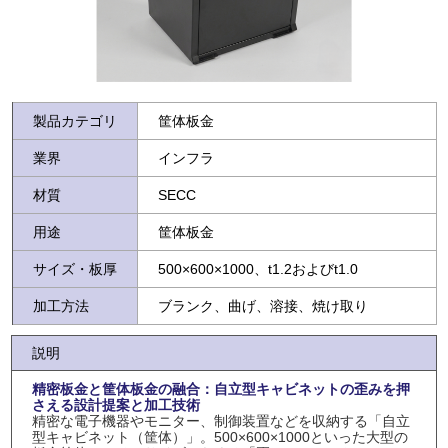
製品カテゴリ
筐体板金
業界
インフラ
材質
SECC
用途
筐体板金
サイズ・板厚
500×600×1000、t1.2およびt1.0
加工方法
ブランク、曲げ、溶接、焼け取り
説明
精密板金と筐体板金の融合：自立型キャビネットの歪みを押
さえる設計提案と加工技術
精密な電子機器やモニター、制御装置などを収納する「自立
型キャビネット（筐体）」。500×600×1000といった大型の