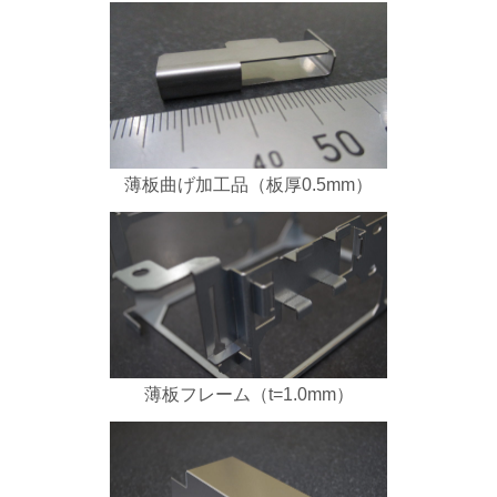
薄板曲げ加工品（板厚0.5mm）
薄板フレーム（t=1.0mm）