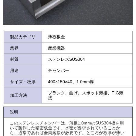
製品カテゴリ
薄板板金
業界
産業機器
材質
ステンレスSUS304
用途
チャンバー
サイズ・板厚
400×150×40、1.0mm厚
ブランク、曲げ、スポット溶接、TIG溶
加工方法
接
説明
このステンレスチャンバーは、薄板1.0mmのSUS304板を用
いて製作した精密板金です。水密が要求されていることか
ら、通常であれば全周溶接が必要です。ところが板厚が薄い