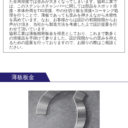
た全周溶接では歪みが大きくなってしまいます。協和工業で
は、このステンレスチャンバーに関しては部品をスポット溶
接・本体外周をTIG溶接、中の仕切り板を溶接+コーキング処
理を行うことで、薄板であっても歪みを押さえながら水密性
を高めています。なお、お客様からは設計の初期段階からお
声がけ頂き、当社から製造方法を考慮した上で設計提案を行
わせて頂いています。
協和工業は薄板精密板金を得意としており、これまで数多く
の溶接品を手掛けて参りました。設計段階からの歪みを抑え
るための提案を行っておりますので、お困りの際はご相談く
ださい。
薄板板金