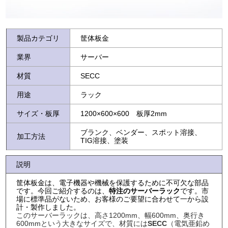
製品カテゴリ
筐体板金
業界
サーバー
材質
SECC
用途
ラック
サイズ・板厚
1200×600×600 板厚2mm
ブランク、ベンダー、スポット溶接、
加工方法
TIG溶接、塗装
説明
筐体板金は、電子機器や機械を保護するために不可欠な部品
です。今回ご紹介するのは、
特注のサーバーラック
です。市
場に標準品がないため、お客様のご要望に合わせて一から設
計・製作しました。
このサーバーラックは、高さ1200mm、幅600mm、奥行き
600mmという大きなサイズで、材質には
SECC
（電気亜鉛め