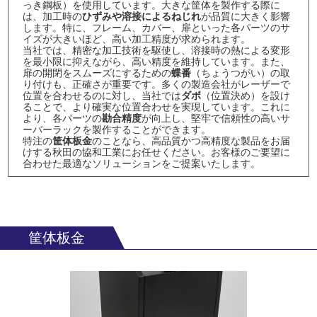
っき鋼板）を使用しています。大きな筐体を製作する際に
は、加工時の
ひずみや溶接によるねじれ
が品質に大きく影響
します。特に、フレーム、カバー、扉といった各パーツのサ
イズが大きいほど、高い加工精度が求められます。
当社では、精密な加工技術を駆使し、溶接時の熱による変形
を最小限に抑えながら、高い精度を維持しています。また、
扉の開閉をスムーズにするための
蝶番
（ちょうつがい）の取
り付けも、正確さが重要です。多くの製造会社がレーザーで
位置を合わせるのに対し、当社では
ダボ
（位置決め）を設け
ることで、より確実な位置合わせを実現しています。これに
より、各パーツの
勘合精度
が向上し、堅牢で信頼性の高いサ
ーバーラックを製作することができます。
特注の
筐体板金
のことなら、高品質かつ高精度な製品をお届
けする秋田の協和工業にお任せください。お客様のご要望に
合わせた最適なソリューションをご提案いたします。
筐体板金