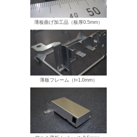
薄板曲げ加工品（板厚0.5mm）
薄板フレーム（t=1.0mm）