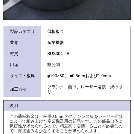
製品カテゴリ
薄板板金
業界
産業機器
材質
SUS304-2B
用途
非公開
サイズ・板厚
φ100×50、t=0.5mmおよび1.0mm
ブランク、曲げ、レーザー溶接、焼け取
加工方法
り
説明
この薄板板金は、板厚0.5mmのステンレス板をレーザー溶接
によって組み上げた産業機器用の部品です。この部品自体に
気密性が求められるので、精度高く溶接することが必要なの
で、溶接歪みを少なくすることが求められます。