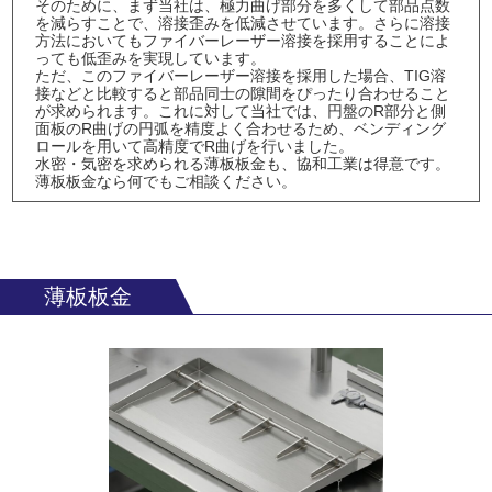
そのために、まず当社は、極力曲げ部分を多くして部品点数
を減らすことで、溶接歪みを低減させています。さらに溶接
方法においてもファイバーレーザー溶接を採用することによ
っても低歪みを実現しています。
ただ、このファイバーレーザー溶接を採用した場合、TIG溶
接などと比較すると部品同士の隙間をぴったり合わせること
が求められます。これに対して当社では、円盤のR部分と側
面板のR曲げの円弧を精度よく合わせるため、ベンディング
ロールを用いて高精度でR曲げを行いました。
水密・気密を求められる薄板板金も、協和工業は得意です。
薄板板金なら何でもご相談ください。
薄板板金