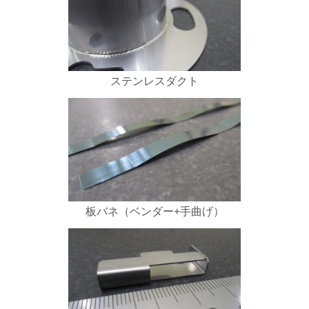
ステンレスダクト
板バネ（ベンダー+手曲げ）