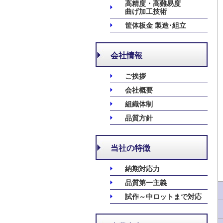
高精度・高難易度
曲げ加工技術
筐体板金 製造･組立
会社情報
ご挨拶
会社概要
組織体制
品質方針
当社の特徴
納期対応力
品質第一主義
試作～中ロットまで対応