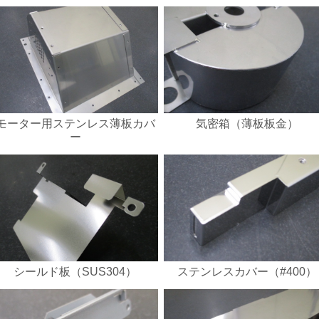
モーター用ステンレス薄板カバ
気密箱（薄板板金）
ー
シールド板（SUS304）
ステンレスカバー（#400）