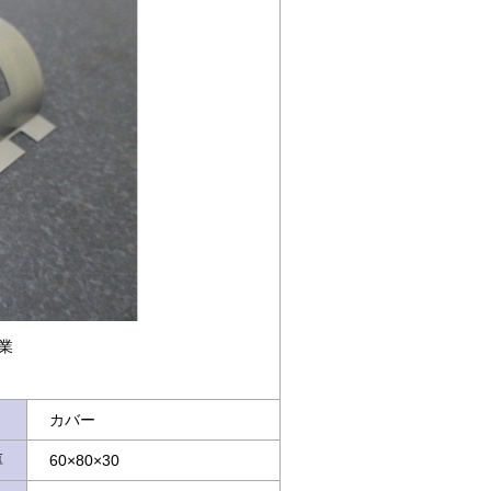
業
カバー
厚
60×80×30