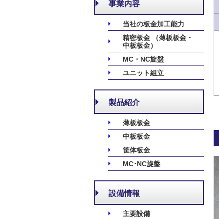
事業内容
当社の板金加工能力
精密板金 （薄板板金・
中板板金）
MC・NC旋盤
ユニット組立
製品紹介
薄板板金
中板板金
筐体板金
MC･NC旋盤
設備情報
主要設備