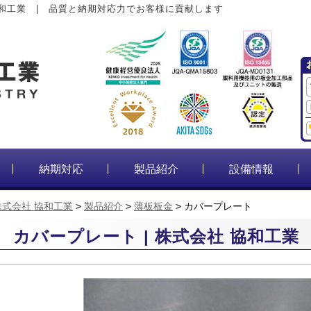
和工業 | 品質と納期対応力でお客様に貢献します
納期対応
製品紹介
設備情報
株式会社 協和工業
>
製品紹介
>
薄板板金
>
カバープレート
カバープレート | 株式会社 協和工業