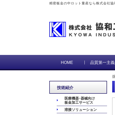
精密板金の中ロット量産なら株式会社協
HOME
品質第一主義
技術紹介
医療機器･器械向け
板金加工サービス
溶接ソリューション