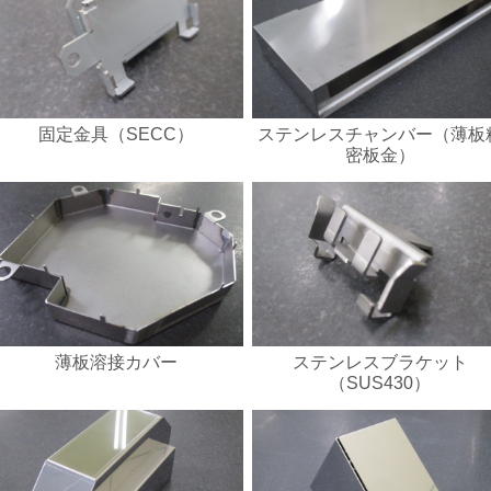
固定金具（SECC）
ステンレスチャンバー（薄板
密板金）
薄板溶接カバー
ステンレスブラケット
（SUS430）