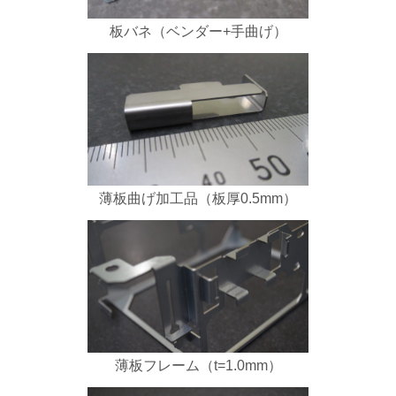
板バネ（ベンダー+手曲げ）
薄板曲げ加工品（板厚0.5mm）
薄板フレーム（t=1.0mm）