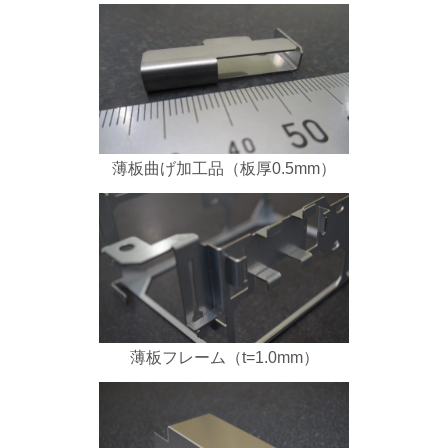
薄板曲げ加工品（板厚0.5mm）
薄板フレーム（t=1.0mm）