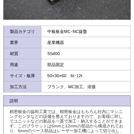
製品カテゴリ
中板板金MC･NC旋盤
業界
産業機器
材質
SS400
用途
部品固定
サイズ・板厚
50×30×60 6t･12t
加工方法
ブランク、MC加工、溶接
説明
精密板金の協和工業では、精密板金はもちろん社内にマシニ
ングセンタなどの設備を整えておりますので、お客様に対し
てユニットなどの製品を一貫で加工・納入することができま
す。このブラケットは6mmと12mmの部品から構成されてお
り、6mmのベース部品はレーザー加工機によって切り出し、