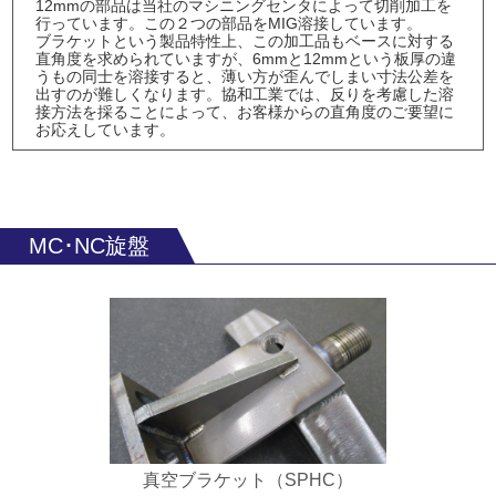
12mmの部品は当社のマシニングセンタによって切削加工を
行っています。この２つの部品をMIG溶接しています。
ブラケットという製品特性上、この加工品もベースに対する
直角度を求められていますが、6mmと12mmという板厚の違
うもの同士を溶接すると、薄い方が歪んでしまい寸法公差を
出すのが難しくなります。協和工業では、反りを考慮した溶
接方法を採ることによって、お客様からの直角度のご要望に
お応えしています。
MC･NC旋盤
真空ブラケット（SPHC）