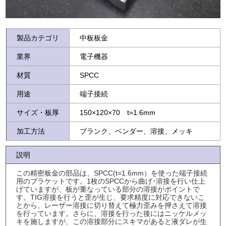
製品カテゴリ
中板板金
業界
電子機器
材質
SPCC
用途
端子接続
サイズ・板厚
150×120×70 t=1.6mm
加工方法
ブランク、ベンダー、溶接、メッキ
説明
この精密板金の部品は、SPCC(t=1.6mm）を使った端子接続
用のブラケットです。1枚のSPCCから曲げ･溶接を行い仕上
げていますが、板が重なっている部分の溶接がポイントで
す。TIG溶接を行うと歪が生じ、要求精度に対応できないこ
とから、レーザー溶接に切り替えて極力歪みを押さえて溶接
を行っています。さらに、溶接を行った後にはニッケルメッ
キを施しますが、この溶接部分にスキマがあると液ダレが生