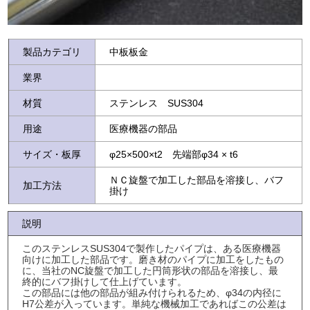
製品カテゴリ
中板板金
業界
材質
ステンレス SUS304
用途
医療機器の部品
サイズ・板厚
φ25×500×t2 先端部φ34 × t6
ＮＣ旋盤で加工した部品を溶接し、バフ
加工方法
掛け
説明
このステンレスSUS304で製作したパイプは、ある医療機器
向けに加工した部品です。磨き材のパイプに加工をしたもの
に、当社のNC旋盤で加工した円筒形状の部品を溶接し、最
終的にバフ掛けして仕上げています。
この部品には他の部品が組み付けられるため、φ34の内径に
H7公差が入っています。単純な機械加工であればこの公差は